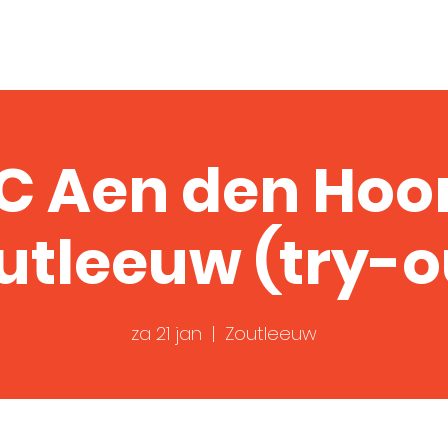
Over
Shows
Video
C Aen den Hoo
utleeuw (try-o
za 21 jan
  |  
Zoutleeuw