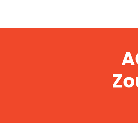
Verslaafd!
Home
Foto
A
Zo