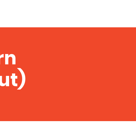
Partners
Contact
rn
ut)