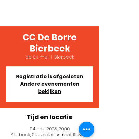
Verslaafd!
CC De Borre
Bierbeek
do 04 mei
  |  
Bierbeek
Registratie is afgesloten
Andere evenementen
bekijken
Tijd en locatie
04 mei 2023, 20:00
Bierbeek, Speelpleinsstraat 10, 3360