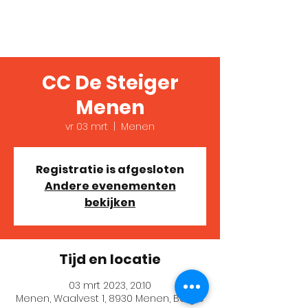
Verslaafd!
CC De Steiger
Menen
vr 03 mrt
  |  
Menen
Registratie is afgesloten
Andere evenementen
bekijken
Tijd en locatie
03 mrt 2023, 20:10
Menen, Waalvest 1, 8930 Menen, België