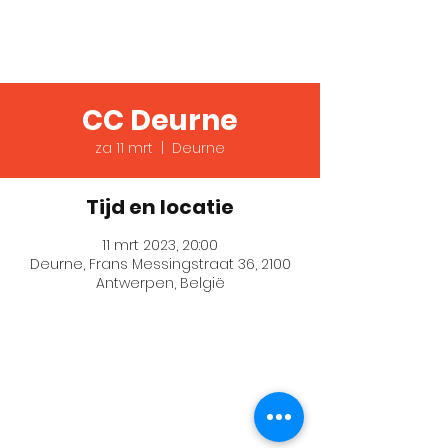
Verslaafd!
CC Deurne
za 11 mrt
  |  
Deurne
Tijd en locatie
11 mrt 2023, 20:00
Deurne, Frans Messingstraat 36, 2100
Antwerpen, België
© 2023 House of Comedy