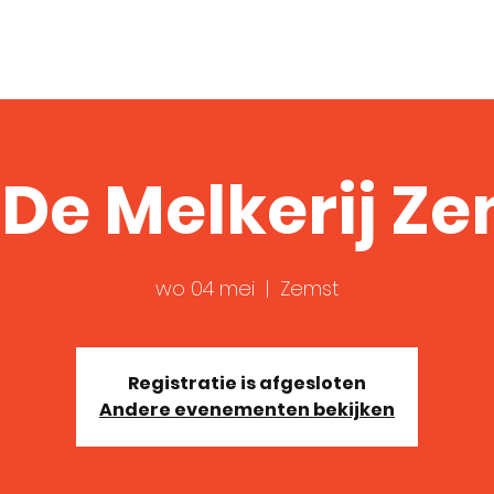
Over
Shows
Video
De Melkerij Z
wo 04 mei
  |  
Zemst
Registratie is afgesloten
Andere evenementen bekijken