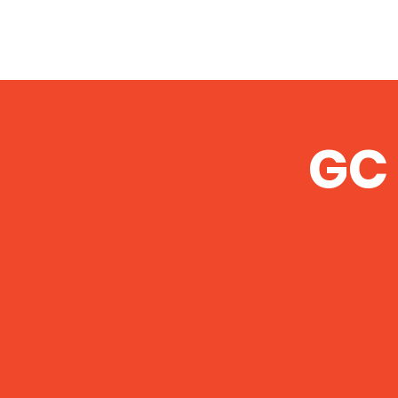
Verslaafd!
Home
Foto
GC 