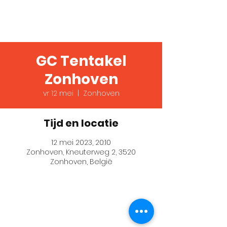
Verslaafd!
GC Tentakel
Zonhoven
vr 12 mei
  |  
Zonhoven
Tijd en locatie
12 mei 2023, 20:10
Zonhoven, Kneuterweg 2, 3520
Zonhoven, België
© 2023 House of Comedy